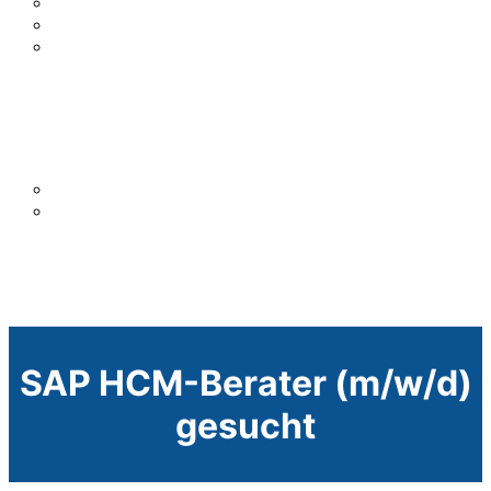
Zusatzmodul Kennzahlen
Batch Input Tool
Automatisierte E-Mail Erinnerungen im HR
Referenzen
Wissenswertes
Karriere
Deutsch
Deutsch
English
SAP HCM-Berater (m/w/d)
gesucht