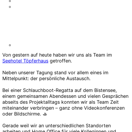
Batch Input Tool
Automatisierte E-Mail Erinnerungen im HR
Referenzen
Wissenswertes
Karriere
Deutsch
Deutsch
Von gestern auf heute haben wir uns als Team im
Seehotel Töpferhaus
getroffen.
Neben unserer Tagung stand vor allem eines im
Mittelpunkt: der persönliche Austausch.
Bei einer Schlauchboot-Regatta auf dem Bistensee,
einem gemeinsamen Abendessen und vielen Gesprächen
abseits des Projektalltags konnten wir als Team Zeit
miteinander verbringen – ganz ohne Videokonferenzen
oder Bildschirme. 🚣
Gerade weil wir an unterschiedlichen Standorten
arbeiten und Home Office für viele Kolleginnen und